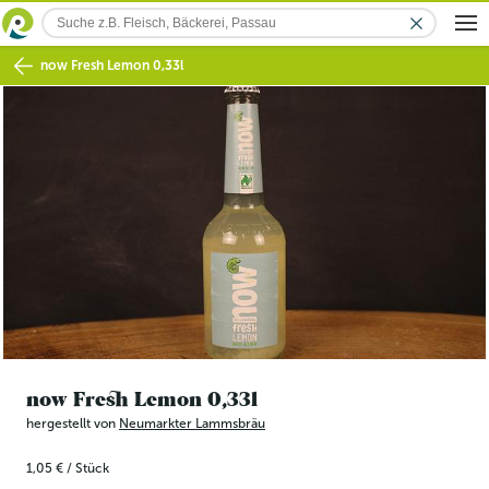
now Fresh Lemon 0,33l
now Fresh Lemon 0,33l
hergestellt von
Neumarkter Lammsbräu
1,05 €
/
Stück