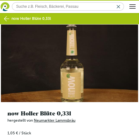
now Holler Blüte 0,33l
now Holler Blüte 0,33l
hergestellt von
Neumarkter Lammsbräu
1,05 €
/
Stück