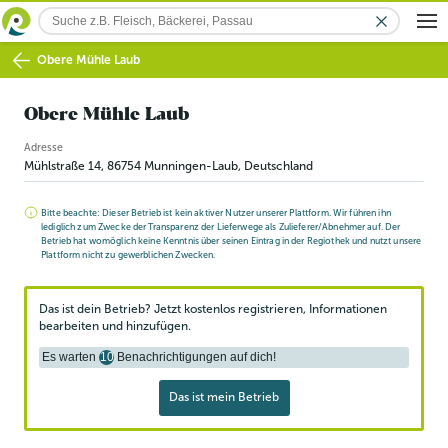
Obere Mühle Laub
Obere Mühle Laub
Adresse
Mühlstraße 14
,
86754
Munningen-Laub
, Deutschland
Bitte beachte: Dieser Betrieb ist kein aktiver Nutzer unserer Plattform. Wir führen ihn
lediglich zum Zwecke der Transparenz der Lieferwege als Zulieferer/Abnehmer auf. Der
Betrieb hat womöglich keine Kenntnis über seinen Eintrag in der Regiothek und nutzt unsere
Plattform nicht zu gewerblichen Zwecken.
Das ist dein Betrieb? Jetzt kostenlos registrieren, Informationen
bearbeiten und hinzufügen.
Es warten
10
Benachrichtigungen auf dich!
Das ist mein Betrieb