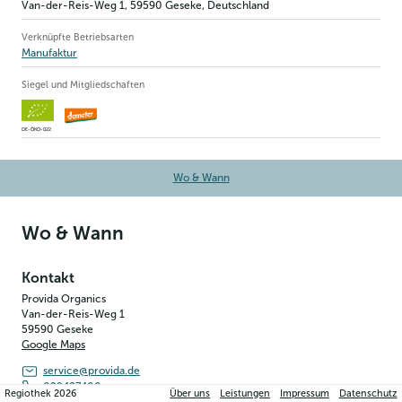
Van-der-Reis-Weg 1
,
59590
Geseke
, Deutschland
Verknüpfte Betriebsarten
Manufaktur
Siegel und Mitgliedschaften
DE-ÖKO-022
Wo & Wann
Wo & Wann
Kontakt
Provida Organics
Van-der-Reis-Weg 1
59590
Geseke
Google Maps
service@provida.de
029427400
Regiothek
2026
Über uns
Leistungen
Impressum
Datenschutz