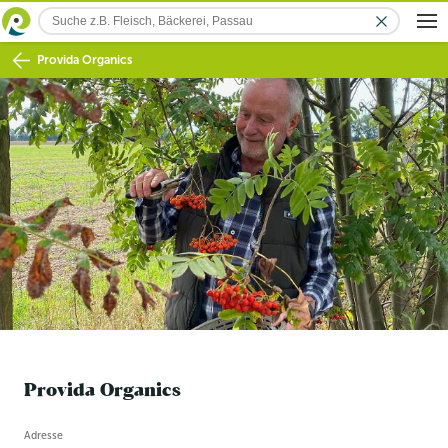
Provida Organics
Provida Organics
Betriebsinformation
Adresse