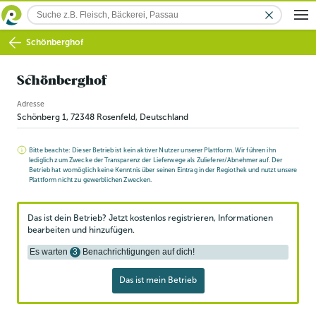
Schönberghof
Schönberghof
Adresse
Schönberg 1
,
72348
Rosenfeld
, Deutschland
Bitte beachte: Dieser Betrieb ist kein aktiver Nutzer unserer Plattform. Wir führen ihn
lediglich zum Zwecke der Transparenz der Lieferwege als Zulieferer/Abnehmer auf. Der
Betrieb hat womöglich keine Kenntnis über seinen Eintrag in der Regiothek und nutzt unsere
Plattform nicht zu gewerblichen Zwecken.
Das ist dein Betrieb? Jetzt kostenlos registrieren, Informationen
bearbeiten und hinzufügen.
Es warten
3
Benachrichtigungen auf dich!
Das ist mein Betrieb