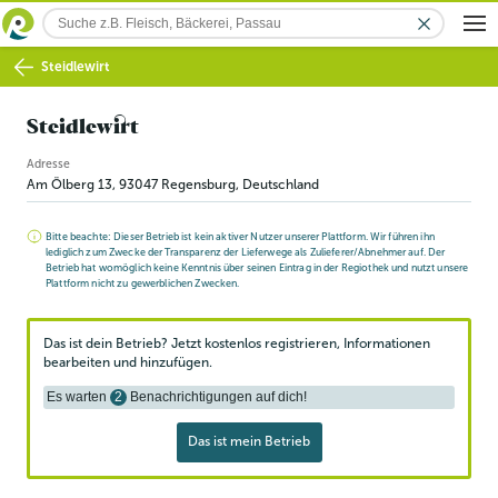
Steidlewirt
Steidlewirt
Adresse
Am Ölberg 13
,
93047
Regensburg
, Deutschland
Bitte beachte: Dieser Betrieb ist kein aktiver Nutzer unserer Plattform. Wir führen ihn
lediglich zum Zwecke der Transparenz der Lieferwege als Zulieferer/Abnehmer auf. Der
Betrieb hat womöglich keine Kenntnis über seinen Eintrag in der Regiothek und nutzt unsere
Plattform nicht zu gewerblichen Zwecken.
Das ist dein Betrieb? Jetzt kostenlos registrieren, Informationen
bearbeiten und hinzufügen.
Es warten
2
Benachrichtigungen auf dich!
Das ist mein Betrieb