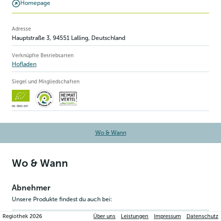
Homepage
Betriebsinformation
Adresse
Hauptstraße 3
,
94551
Lalling
, Deutschland
Verknüpfte Betriebsarten
Hofladen
Siegel und Mitgliedschaften
DE-ÖKO-037
Wo & Wann
Wo & Wann
Abnehmer
Unsere Produkte findest du auch bei:
Regiothek
2026
Über uns
Leistungen
Impressum
Datenschutz