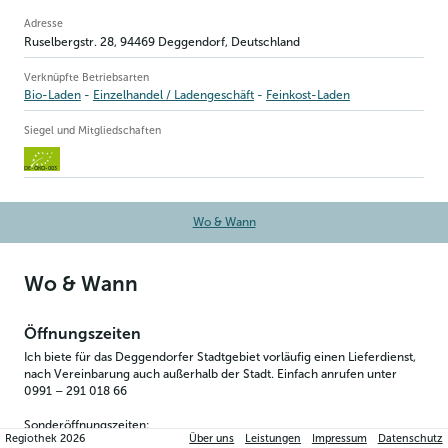
Betriebsinformation
Adresse
Ruselbergstr. 28
,
94469
Deggendorf
, Deutschland
Verknüpfte Betriebsarten
Bio-Laden
Einzelhandel / Ladengeschäft
Feinkost-Laden
Siegel und Mitgliedschaften
DE-ÖKO-003
Wo & Wann
Wo & Wann
Öffnungszeiten
Ich biete für das Deggendorfer Stadtgebiet vorläufig einen Lieferdienst, 
nach Vereinbarung auch außerhalb der Stadt. Einfach anrufen unter 
0991 – 291 018 66
Sonderöffnungszeiten:
Regiothek
2026
Über uns
Leistungen
Impressum
Datenschutz
Donnerstag, 23.12.2021: 08:30 - 18:30 Uhr