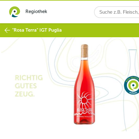
Regiothek
"Rosa Terra" IGT Puglia