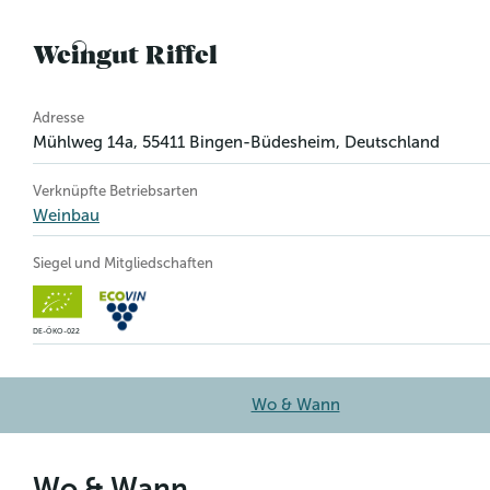
Weingut Riffel
Betriebsinformation
Adresse
Mühlweg 14a
,
55411
Bingen-Büdesheim
, Deutschland
Verknüpfte Betriebsarten
Weinbau
Siegel und Mitgliedschaften
DE-ÖKO-022
Wo & Wann
Wo & Wann