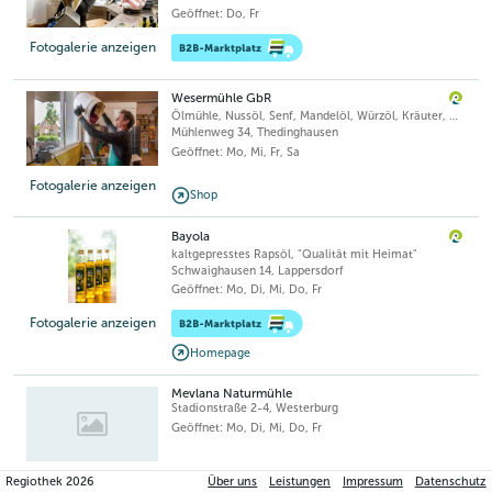
Geöffnet: Do, Fr
Fotogalerie anzeigen
Wesermühle GbR
Ölmühle, Nussöl, Senf, Mandelöl, Würzöl, Kräuter, Chili, Senfmühle, Leinöl
Mühlenweg 34
,
Thedinghausen
Geöffnet: Mo, Mi, Fr, Sa
Fotogalerie anzeigen
Shop
Bayola
kaltgepresstes Rapsöl, "Qualität mit Heimat"
Schwaighausen 14
,
Lappersdorf
Geöffnet: Mo, Di, Mi, Do, Fr
Fotogalerie anzeigen
Homepage
Mevlana Naturmühle
Stadionstraße 2-4
,
Westerburg
Geöffnet: Mo, Di, Mi, Do, Fr
Regiothek
2026
Über uns
Leistungen
Impressum
Datenschutz
Biohof Meilner