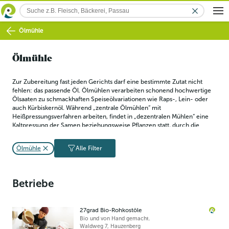
Ölmühle
Ölmühle
Zur Zubereitung fast jeden Gerichts darf eine bestimmte Zutat nicht 
fehlen: das passende Öl. Ölmühlen verarbeiten schonend hochwertige 
Ölsaaten zu schmackhaften Speiseölvariationen wie Raps-, Lein- oder 
auch Kürbiskernöl. Während „zentrale Ölmühlen“ mit 
Heißpressungsverfahren arbeiten, findet in „dezentralen Mühlen“ eine 
Kaltpressung der Samen beziehungsweise Pflanzen statt, durch die 
schließlich natives Pflanzenöl entsteht. Neben der Pressung können 
auch Verfahren wie die Extraktion oder Zentrifugation zum Einsatz 
Ölmühle
Alle Filter
kommen.
Betriebe
27grad Bio-Rohkostöle
Bio und von Hand gemacht.
Waldweg 7
,
Hauzenberg