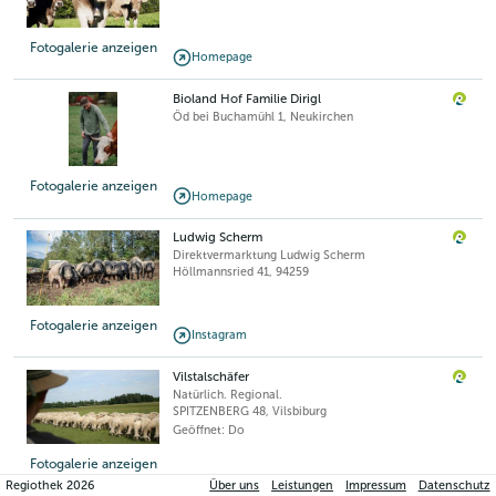
Fotogalerie anzeigen
Homepage
Bioland Hof Familie Dirigl
Öd bei Buchamühl 1
,
Neukirchen
Fotogalerie anzeigen
Homepage
Ludwig Scherm
Direktvermarktung Ludwig Scherm
Höllmannsried 41
,
94259
Fotogalerie anzeigen
Instagram
Vilstalschäfer
Natürlich. Regional.
SPITZENBERG 48
,
Vilsbiburg
Geöffnet: Do
Fotogalerie anzeigen
Regiothek
2026
Über uns
Leistungen
Impressum
Datenschutz