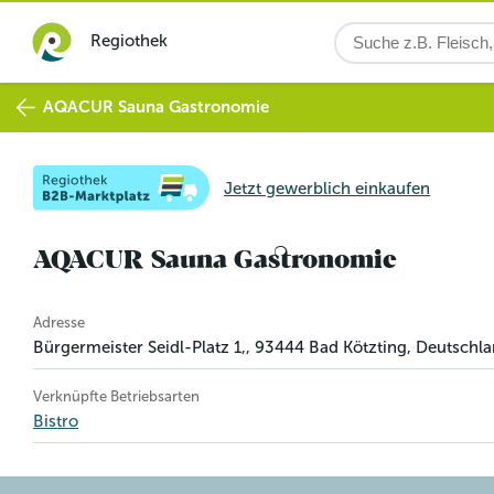
Regiothek
AQACUR Sauna Gastronomie
Jetzt gewerblich einkaufen
AQACUR Sauna Gastronomie
Betriebsinformation
Adresse
Bürgermeister Seidl-Platz 1,
,
93444
Bad Kötzting
, Deutschl
Verknüpfte Betriebsarten
Bistro