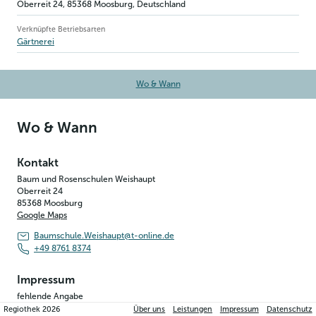
Oberreit 24
,
85368
Moosburg
, Deutschland
Verknüpfte Betriebsarten
Gärtnerei
Wo & Wann
Wo & Wann
Kontakt
Baum und Rosenschulen Weishaupt
Oberreit 24
85368
Moosburg
Google Maps
Baumschule.Weishaupt@t-online.de
+49 8761 8374
Impressum
fehlende Angabe
Regiothek
2026
Über uns
Leistungen
Impressum
Datenschutz