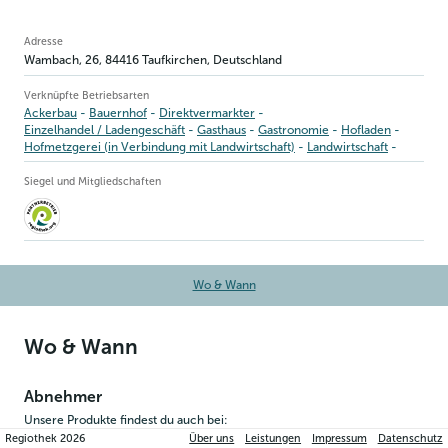
Betriebsinformation
Adresse
Wambach, 26
,
84416
Taufkirchen
, Deutschland
Verknüpfte Betriebsarten
Ackerbau
Bauernhof
Direktvermarkter
Einzelhandel / Ladengeschäft
Gasthaus
Gastronomie
Hofladen
Hofmetzgerei (in Verbindung mit Landwirtschaft)
Landwirtschaft
Metzgerei / Fleischerei
Schweinezucht
Tierhaltung
Verarbeitung
Wirtshaus
Siegel und Mitgliedschaften
Wo & Wann
Wo & Wann
Abnehmer
Unsere Produkte findest du auch bei:
Regiothek
2026
Über uns
Leistungen
Impressum
Datenschutz