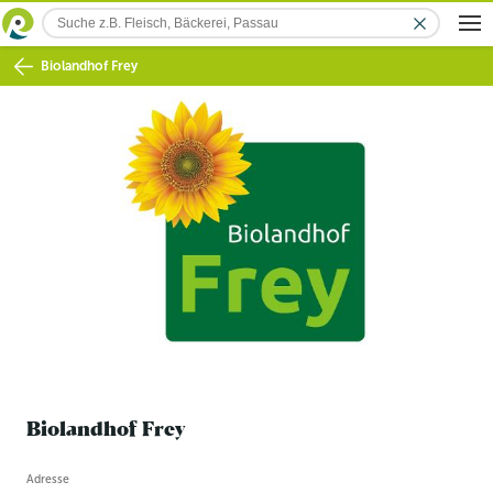
Biolandhof Frey
Biolandhof Frey
Betriebsinformation
Adresse