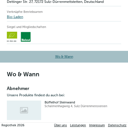
Dettinger Str. 27
,
72172
Sulz-Dürrenmettstetten
, Deutschland
Verknüpfte Betriebsarten
Bio-Laden
Siegel und Mitgliedschaften
DE-ÖKO-006
Wo & Wann
Wo & Wann
Abnehmer
Unsere Produkte findest du auch bei:
Büffelhof Steinwand
Schalmenhagweg 4
,
Sulz Dürrenmettstetten
Regiothek
2026
Über uns
Leistungen
Impressum
Datenschutz