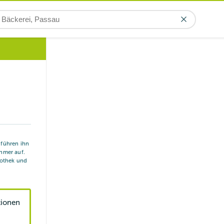
r führen ihn
hmer auf.
iothek und
tionen