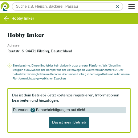
Hobby Imker
Hobby Imker
Adresse
Reutstr. 6
,
94431
Pilsting
, Deutschland
Bitte beachte: Dieser Betrieb ist kein aktiver Nutzer unserer Plattform. Wir führen ihn
lediglich zum Zwecke der Transparenz der Lieferwege als Zulieferer/Abnehmer auf. Der
Betrieb hat womöglich keine Kenntnis über seinen Eintrag in der Regiothek und nutzt unsere
Plattform nicht zu gewerblichen Zwecken.
Das ist dein Betrieb? Jetzt kostenlos registrieren, Informationen
bearbeiten und hinzufügen.
Es warten
2
Benachrichtigungen auf dich!
Das ist mein Betrieb