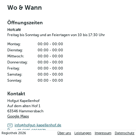
Wo & Wann
Öffnungszeiten
Hofcafé
Freitag bis Sonntag und an Feiertagen von 10 bis 17:30 Uhr
Montag
:
00:00
-
00:00
Dienstag
:
00:00
-
00:00
Mittwoch
:
00:00
-
00:00
Donnerstag
:
00:00
-
00:00
Freitag
:
00:00
-
00:00
Samstag
:
00:00
-
00:00
Sonntag
:
00:00
-
00:00
Kontakt
Hofgut Kapellenhof
Auf dem alten Hof 1
63546
Hammersbach
Google Maps
info@hofgut-kapellenhof.de
+49 6185 6959979
Regiothek
2026
Über uns
Leistungen
Impressum
Datenschutz