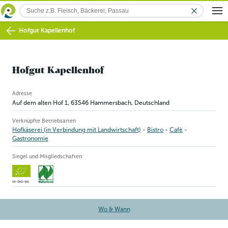
Hofgut Kapellenhof
Hofgut Kapellenhof
Betriebsinformation
Adresse
Auf dem alten Hof 1
,
63546
Hammersbach
, Deutschland
Verknüpfte Betriebsarten
Hofkäserei (in Verbindung mit Landwirtschaft)
Bistro
Cafè
Gastronomie
Siegel und Mitgliedschaften
DE-ÖKO-005
Wo & Wann