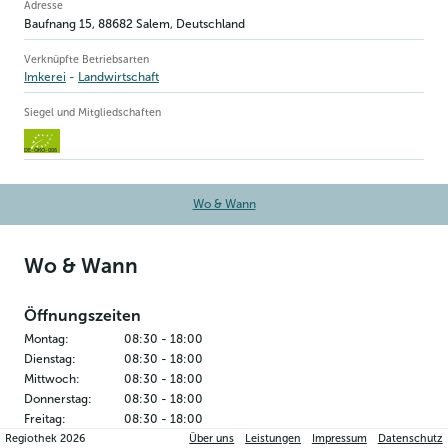
Betriebsinformation
Adresse
Baufnang 15
,
88682
Salem
, Deutschland
Verknüpfte Betriebsarten
Imkerei
Landwirtschaft
Siegel und Mitgliedschaften
DE-ÖKO-006
Wo & Wann
Wo & Wann
Öffnungszeiten
Montag
:
08:30
-
18:00
Dienstag
:
08:30
-
18:00
Mittwoch
:
08:30
-
18:00
Donnerstag
:
08:30
-
18:00
Freitag
:
08:30
-
18:00
Regiothek
2026
Über uns
Leistungen
Impressum
Datenschutz
Samstag
:
08:30
-
16:00