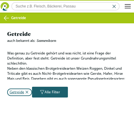
Getreide
Getreide
auch bekannt als:
Samenkorn
Was genau zu Getreide gehört und was nicht, ist eine Frage der 
Definition, aber fest steht: Getreide ist unser Grundnahrungsmittel 
schlechthin. 
Neben den klassischen Brotgetreidearten Weizen Roggen, Dinkel und 
Triticale gibt es auch Nicht-Brotgetreidearten wie Gerste, Hafer, Hirse 
Mais und Reis. Daneben gibt es auch sogenannte Pseudogetreidesorten: 
Botanisch sind sie nicht dem Getreide zuzurechnen, jedoch werden sie 
ähnlich oder genauso verwendet.
Getreide
Alle Filter