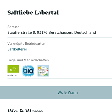
Saftliebe Labertal
Betriebsinformation
Adresse
Staufferstraße 8
,
93176
Beratzhausen
, Deutschland
Verknüpfte Betriebsarten
Saftkelterei
Siegel und Mitgliedschaften
DE-ÖKO-037
Wo & Wann
Wo & Wann