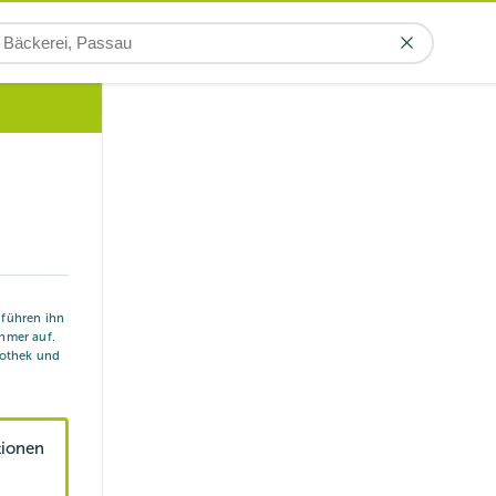
r führen ihn
hmer auf.
iothek und
tionen