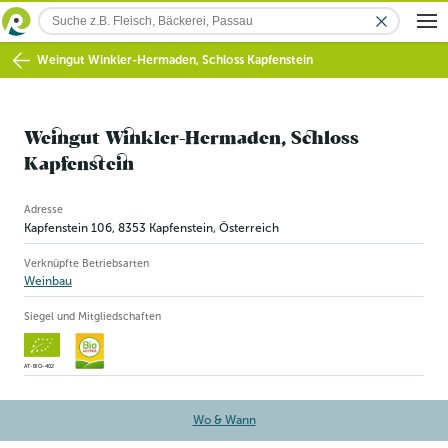
Weingut Winkler-Hermaden, Schloss Kapfenstein
Weingut Winkler-Hermaden, Schloss
Kapfenstein
Betriebsinformation
Adresse
Kapfenstein 106
,
8353
Kapfenstein
, Österreich
Verknüpfte Betriebsarten
Weinbau
Siegel und Mitgliedschaften
AT-BIO-402
Wo & Wann