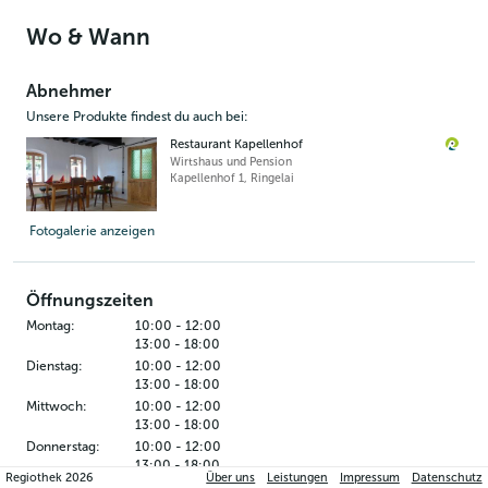
Wo & Wann
Abnehmer
Unsere Produkte findest du auch bei:
Restaurant Kapellenhof
Wirtshaus und Pension
Kapellenhof 1
,
Ringelai
Fotogalerie anzeigen
Öffnungszeiten
Montag
:
10:00
-
12:00
13:00
-
18:00
Dienstag
:
10:00
-
12:00
13:00
-
18:00
Mittwoch
:
10:00
-
12:00
13:00
-
18:00
Donnerstag
:
10:00
-
12:00
13:00
-
18:00
Regiothek
2026
Über uns
Leistungen
Impressum
Datenschutz
Freitag
:
10:00
-
12:00