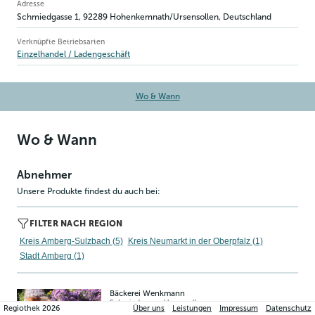
Betriebsinformation
Adresse
Schmiedgasse 1
,
92289
Hohenkemnath/Ursensollen
, Deutschland
Verknüpfte Betriebsarten
Einzelhandel / Ladengeschäft
Wo & Wann
Wo & Wann
Abnehmer
Unsere Produkte findest du auch bei:
FILTER NACH REGION
Kreis Amberg-Sulzbach (5)
Kreis Neumarkt in der Oberpfalz (1)
Stadt Amberg (1)
Bäckerei Wenkmann
Schmiedgasse
,
Ursensollen
Regiothek
2026
Über uns
Leistungen
Impressum
Datenschutz