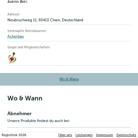
Katrin Betz
Betriebsinformation
Adresse
Neubruchweg 11
,
93413
Cham
, Deutschland
Verknüpfte Betriebsarten
Ackerbau
Siegel und Mitgliedschaften
Wo & Wann
Wo & Wann
Abnehmer
Unsere Produkte findest du auch bei:
FILTER NACH REGION
Regiothek
2026
Über uns
Leistungen
Impressum
Datenschutz