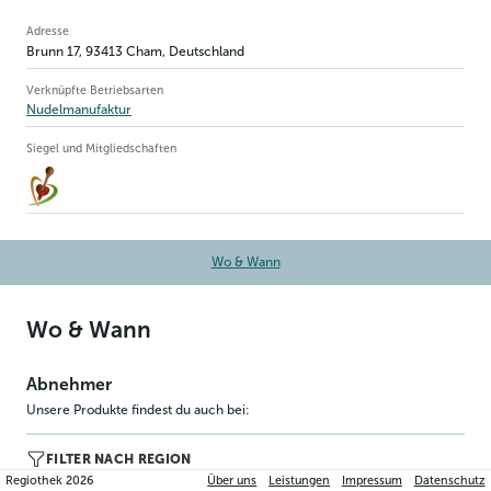
Betriebsinformation
Adresse
Brunn 17
,
93413
Cham
, Deutschland
Verknüpfte Betriebsarten
Nudelmanufaktur
Siegel und Mitgliedschaften
Wo & Wann
Wo & Wann
Abnehmer
Unsere Produkte findest du auch bei:
FILTER NACH REGION
Regiothek
2026
Über uns
Leistungen
Impressum
Datenschutz
Niederbayern (2)
Oberpfalz (17)