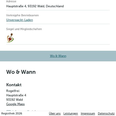
Betriebsinformation
Adresse
Hauptstraße 4
,
93192
Wald
, Deutschland
Verknüpfte Betriebsarten
Unverpackt-Laden
Siegel und Mitgliedschaften
Wo & Wann
Wo & Wann
Kontakt
Rogelfrei
Hauptstraße 4
93192
Wald
Google Maps
info@rogelfrei.de
Regiothek
2026
Über uns
Leistungen
Impressum
Datenschutz