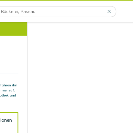
r führen ihn
hmer auf.
iothek und
tionen