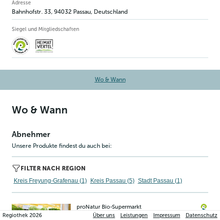
Betriebsinformation
Adresse
Bahnhofstr. 33
,
94032
Passau
, Deutschland
Siegel und Mitgliedschaften
Wo & Wann
Wo & Wann
Abnehmer
Unsere Produkte findest du auch bei:
FILTER NACH REGION
Kreis Freyung-Grafenau (1)
Kreis Passau (5)
Stadt Passau (1)
proNatur Bio-Supermarkt
natürliche Vielfalt
Regiothek
2026
Über uns
Leistungen
Impressum
Datenschutz