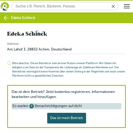
Edeka Schinck
Edeka Schinck
Adresse
Am Lahof 3
,
28832
Achim
, Deutschland
Bitte beachte: Dieser Betrieb ist kein aktiver Nutzer unserer Plattform. Wir führen ihn
lediglich zum Zwecke der Transparenz der Lieferwege als Zulieferer/Abnehmer auf. Der
Betrieb hat womöglich keine Kenntnis über seinen Eintrag in der Regiothek und nutzt unsere
Plattform nicht zu gewerblichen Zwecken.
Das ist dein Betrieb? Jetzt kostenlos registrieren, Informationen
bearbeiten und hinzufügen.
Es warten
4
Benachrichtigungen auf dich!
Das ist mein Betrieb