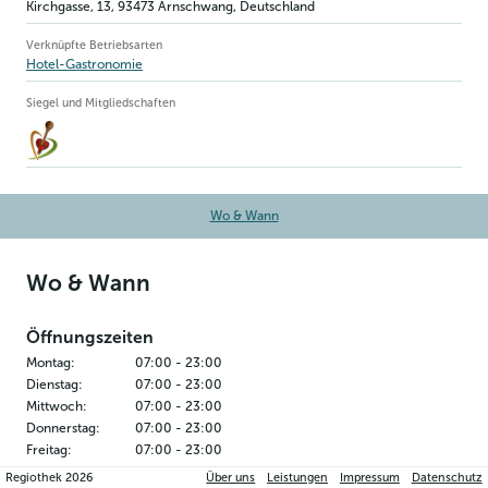
Kirchgasse, 13
,
93473
Arnschwang
, Deutschland
Verknüpfte Betriebsarten
Hotel-Gastronomie
Siegel und Mitgliedschaften
Wo & Wann
Wo & Wann
Öffnungszeiten
Montag
:
07:00
-
23:00
Dienstag
:
07:00
-
23:00
Mittwoch
:
07:00
-
23:00
Donnerstag
:
07:00
-
23:00
Freitag
:
07:00
-
23:00
Samstag
:
07:00
-
23:00
Regiothek
2026
Über uns
Leistungen
Impressum
Datenschutz