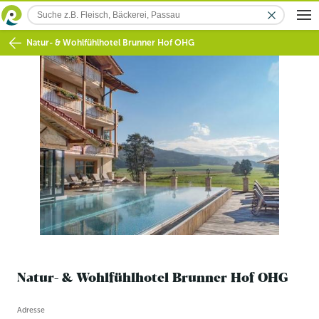
Natur- & Wohlfühlhotel Brunner Hof OHG
Natur- & Wohlfühlhotel Brunner Hof OHG
Betriebsinformation
Adresse