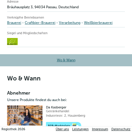
Betriebsinformation
Adresse
Bräuhausplatz 3
,
94034
Passau
, Deutschland
Verknüpfte Betriebsarten
Brauerei
Craftbier-Brauerei
Verarbeitung
Weißbierbrauerei
Siegel und Mitgliedschaften
DE-ÖKO-037
Wo & Wann
Wo & Wann
Abnehmer
Unsere Produkte findest du auch bei:
Da Kasberger
Getränkehandel
Industriestr. 2
,
Hauzenberg
Regiothek
2026
Über uns
Leistungen
Impressum
Datenschutz