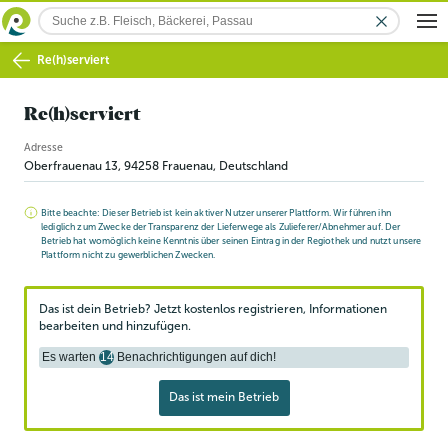
Re(h)serviert
Re(h)serviert
Adresse
Oberfrauenau 13
,
94258
Frauenau
, Deutschland
Bitte beachte: Dieser Betrieb ist kein aktiver Nutzer unserer Plattform. Wir führen ihn
lediglich zum Zwecke der Transparenz der Lieferwege als Zulieferer/Abnehmer auf. Der
Betrieb hat womöglich keine Kenntnis über seinen Eintrag in der Regiothek und nutzt unsere
Plattform nicht zu gewerblichen Zwecken.
Das ist dein Betrieb? Jetzt kostenlos registrieren, Informationen
bearbeiten und hinzufügen.
Es warten
14
Benachrichtigungen auf dich!
Das ist mein Betrieb