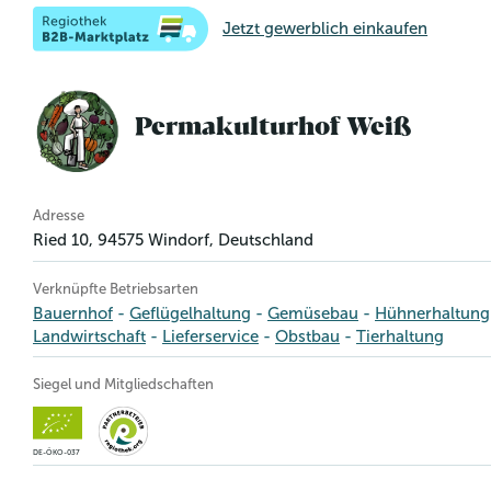
Jetzt gewerblich einkaufen
Permakulturhof Weiß
Betriebsinformation
Adresse
Ried 10
,
94575
Windorf
, Deutschland
Verknüpfte Betriebsarten
Bauernhof
Geflügelhaltung
Gemüsebau
Hühnerhaltung
Landwirtschaft
Lieferservice
Obstbau
Tierhaltung
Siegel und Mitgliedschaften
DE-ÖKO-037