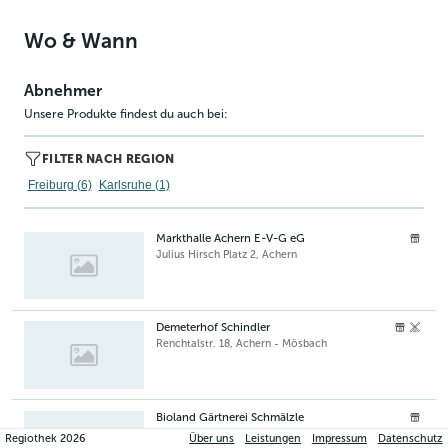
Wo & Wann
Abnehmer
Unsere Produkte findest du auch bei:
FILTER NACH REGION
Freiburg (6)
Karlsruhe (1)
Markthalle Achern E-V-G eG
Julius Hirsch Platz 2
,
Achern
Demeterhof Schindler
Renchtalstr. 18
,
Achern - Mösbach
Bioland Gärtnerei Schmälzle
Hofmattstr. 40
,
Sinzheim
Regiothek
2026
Über uns
Leistungen
Impressum
Datenschutz