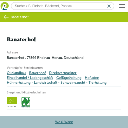
Banaterhof
Banaterhof
Betriebsinformation
Adresse
Banaterhof
,
77866
Rheinau-Honau
, Deutschland
Verknüpfte Betriebsarten
Ökolandbau
Bauernhof
Direktvermarkter
Einzelhandel / Ladengeschäft
Geflügelhaltung
Hofladen
Hühnerhaltung
Landwirtschaft
Schweinezucht
Tierhaltung
Siegel und Mitgliedschaften
DE-ÖKO-005
Wo & Wann