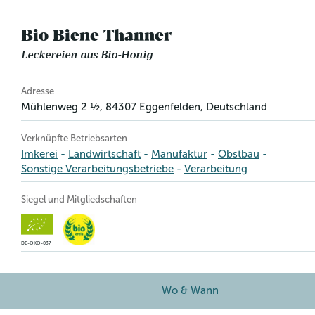
Bio Biene Thanner
Leckereien aus Bio-Honig
Betriebsinformation
Adresse
Mühlenweg 2 ½
,
84307
Eggenfelden
, Deutschland
Verknüpfte Betriebsarten
Imkerei
Landwirtschaft
Manufaktur
Obstbau
Sonstige Verarbeitungsbetriebe
Verarbeitung
Siegel und Mitgliedschaften
DE-ÖKO-037
Wo & Wann