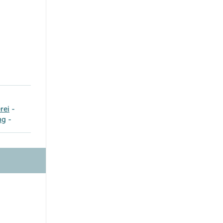
rei
ng