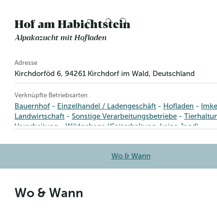
Hof am Habichtstein
Alpakazucht mit Hofladen
Betriebsinformation
Adresse
Kirchdorföd 6
,
94261
Kirchdorf im Wald
, Deutschland
Verknüpfte Betriebsarten
Bauernhof
Einzelhandel / Ladengeschäft
Hofladen
Imke
Landwirtschaft
Sonstige Verarbeitungsbetriebe
Tierhaltu
Verarbeitung
Wildgehege (Gatterhaltung, keine Jagd)
Wo & Wann
Wo & Wann