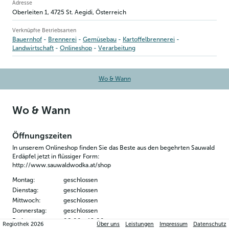
Betriebsinformation
Adresse
Oberleiten 1
,
4725
St. Aegidi
, Österreich
Verknüpfte Betriebsarten
Bauernhof
Brennerei
Gemüsebau
Kartoffelbrennerei
Landwirtschaft
Onlineshop
Verarbeitung
Wo & Wann
Wo & Wann
Öffnungszeiten
In unserem Onlineshop finden Sie das Beste aus den begehrten Sauwald 
Erdäpfel jetzt in flüssiger Form: 
http://www.sauwaldwodka.at/shop
Montag
:
geschlossen
Dienstag
:
geschlossen
Mittwoch
:
geschlossen
Donnerstag
:
geschlossen
Freitag
:
08:00
-
12:00
Regiothek
2026
Über uns
Leistungen
Impressum
Datenschutz