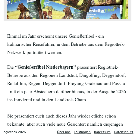
Einmal im Jahr erscheint unsere Genießerfibel - ein 
kulinarischer Reiseführer, in dem Betriebe aus dem Regiothek-
Netzwerk portraitiert werden.  
“Genießerfibel Niederbayern”
Die 
 präsentiert Regiothek-
Betriebe aus den Regionen Landshut, Dingolfing, Deggendorf, 
Rottal-Inn, Regen, Deggendorf, Freyung-Grafenau und Passau 
- mit ein paar Abstechern darüber hinaus, in der Ausgabe 2026 
ins Innviertel und in den Landkreis Cham
Sie präsentiert euch auch dieses Jahr wieder etliche schon 
bekannte, aber auch viele neue Gesichter: nämlich diejenigen 
Menschen, die als Landwirt*innen, Handwerker*innen, 
Regiothek
2026
Über uns
Leistungen
Impressum
Datenschutz