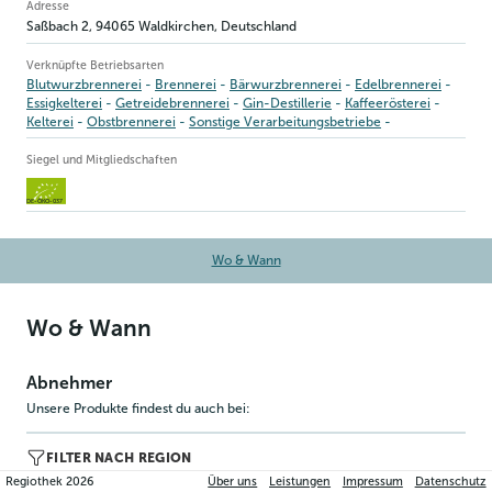
Betriebsinformation
Adresse
Saßbach 2
,
94065
Waldkirchen
, Deutschland
Verknüpfte Betriebsarten
Blutwurzbrennerei
Brennerei
Bärwurzbrennerei
Edelbrennerei
Essigkelterei
Getreidebrennerei
Gin-Destillerie
Kaffeerösterei
Kelterei
Obstbrennerei
Sonstige Verarbeitungsbetriebe
Verarbeitung
Whiskeybrennerei
Siegel und Mitgliedschaften
DE-ÖKO-037
Wo & Wann
Wo & Wann
Abnehmer
Unsere Produkte findest du auch bei:
FILTER NACH REGION
Regiothek
2026
Über uns
Leistungen
Impressum
Datenschutz
Mittelfranken (1)
Niederbayern (9)